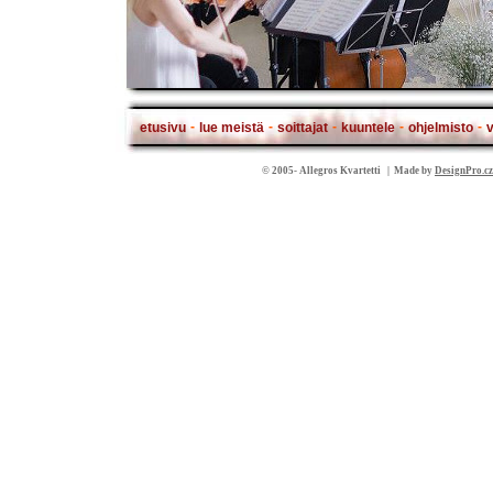
-
-
-
-
-
etusivu
lue meistä
soittajat
kuuntele
ohjelmisto
v
© 2005- Allegros Kvartetti | Made by
DesignPro.cz