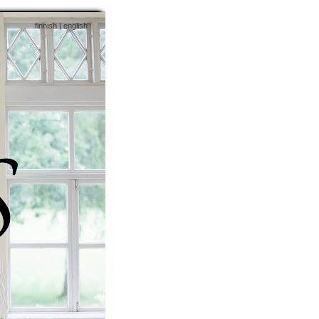
finnish |
english