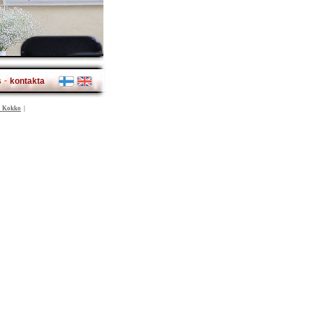
-
s
kontakta
 Kokko
|