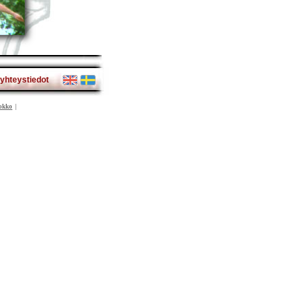
yhteystiedot
okko
|