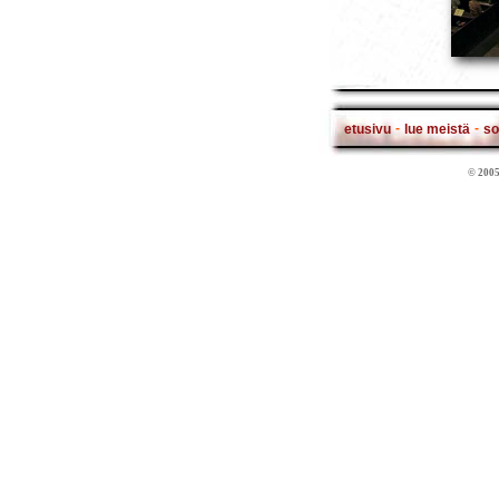
-
-
etusivu
lue meistä
so
© 2005