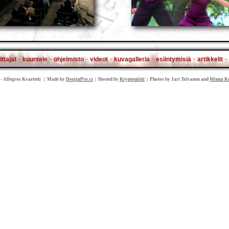
-
-
-
-
-
-
-
ittajat
kuuntele
ohjelmisto
videot
kuvagalleria
esiintymisiä
artikkelit
- Allegros Kvartetti | Made by
DesignPro.cz
| Hosted by
Kryptoniitti
| Photos by Jari Tolvanen and
Minna K