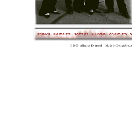
-
-
-
-
-
etusivu
lue meistä
soittajat
kuuntele
ohjelmisto
v
© 2005- Allegros Kvartetti | Made by
DesignPro.cz